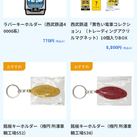
ラバーキーホルダー（西武鉄道4
西武鉄道「黄色い電車コレクシ
0000系）
ョン」（トレーディングアクリ
ルマグネット）10個入りBOX
770円
（税込み）
8,800円
（税込み）
銘板キーホルダー（楕円 所澤車
銘板キーホルダー（楕円 所澤車
輌工場S52）
輌工場S36）