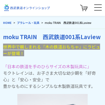
HOME
プラレール・玩具
moku TRAIN 西武鉄道001系Laview
moku TRAIN 西武鉄道001系Laview
世界中で親しまれる「木の鉄道おもちゃ」にラビュ
ーが登場！
「日本の鉄道を手のひらサイズの木製玩具に」
モクトレインは、
お子さま
大切な幼少期を「好奇
心」と「安心・安全」で
豊かなものにする
シンプルな
木製鉄道玩具です。