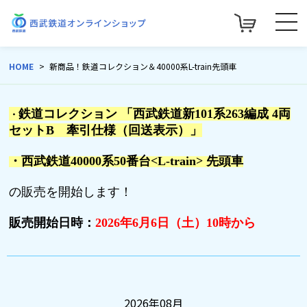
HOME
新商品！鉄道コレクション＆40000系L-train先頭車
鉄道コレクション 「西武鉄道新
101
系
263
編成
4
両
・
セット
B
牽引仕様（回送表示）」
・西武鉄道
40000
系
50
番台
<L-train>
先頭車
の販売を開始します！
販売開始日時：
2026年6月6日（土）10時から
2026年08月